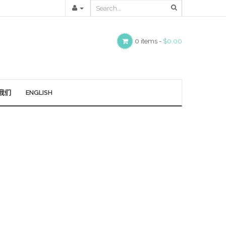
0 items -
$0.00
我们
ENGLISH