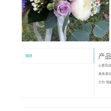
产
描述
心意花店
具体请与
只为“用