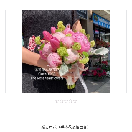
婚宴用花（手捧花及枱面花）