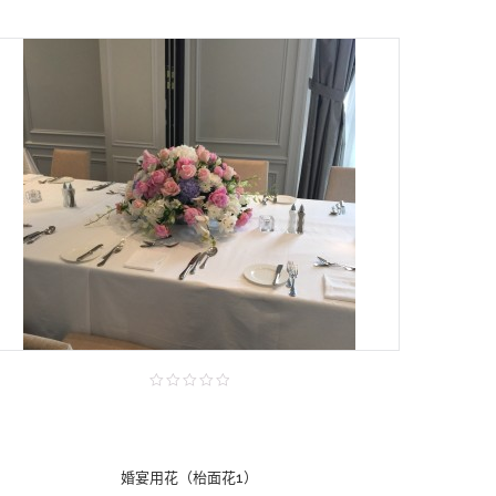
婚宴用花（枱面花1）