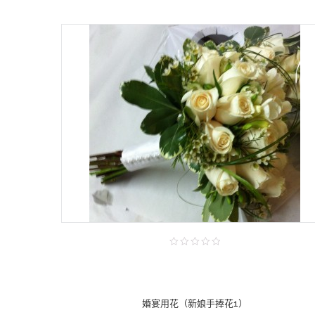
婚宴用花（新娘手捧花1）