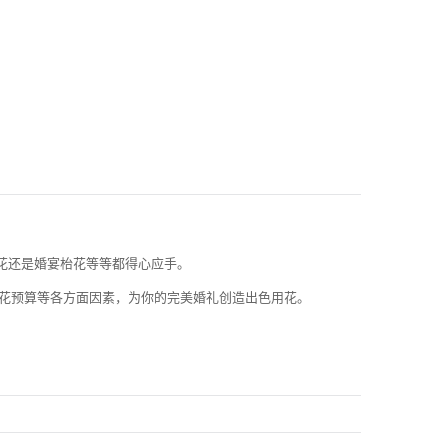
花还是婚宴枱花等等都得心应手。
用花预算等各方面因素，为你的完美婚礼创造出色用花。