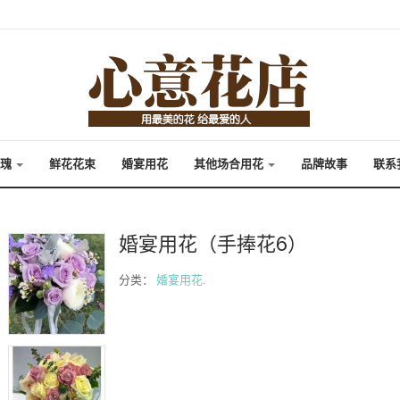
玫瑰
鲜花花束
婚宴用花
其他场合用花
品牌故事
联系
婚宴用花（手捧花6）
分类：
婚宴用花
.