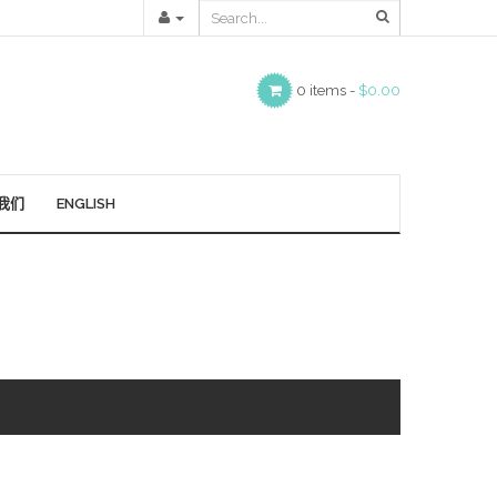
0 items -
$0.00
我们
ENGLISH