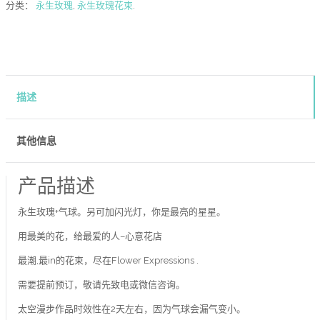
分类：
永生玫瑰
,
永生玫瑰花束
.
描述
其他信息
产品描述
永生玫瑰+气球。另可加闪光灯，你是最亮的星星。
用最美的花，给最爱的人–心意花店
最潮,最in的花束，尽在Flower Expressions .
需要提前预订，敬请先致电或微信咨询。
太空漫步作品时效性在2天左右，因为气球会漏气变小。